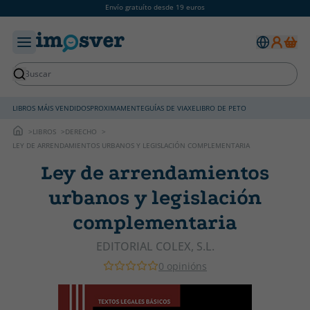
Envío gratuíto desde 19 euros
LIBROS MÁIS VENDIDOS
PROXIMAMENTE
GUÍAS DE VIAXE
LIBRO DE PETO
LIBROS
DERECHO
LEY DE ARRENDAMIENTOS URBANOS Y LEGISLACIÓN COMPLEMENTARIA
Ley de arrendamientos
urbanos y legislación
complementaria
EDITORIAL COLEX, S.L.
0 opinións