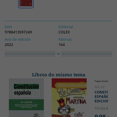
EAN
Editorial
9788413597249
COLEX
Ano de edición
Páxinas
2022
164
Encadernación
Idioma
Tapa branda ou peto
Castelán
Nº colección
Colección
1
TEXTOS LEGALES BASICOS
Libros do mismo tema
Alto
Ancho
Tapa branda ou p
240
170
DESCATALOGADO
DESCATA
AA.VV
CONSTITUC
ESPAÑOLA 2
EDICION
10.50 €
5% 
9.98 €