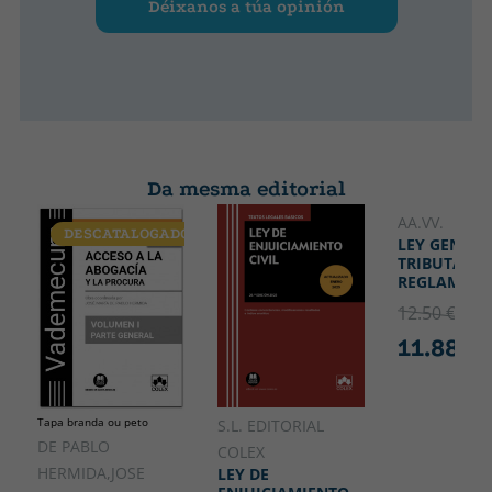
Déixanos a túa opinión
Da mesma editorial
AA.VV.
DESCATALOGADO
LEY GENERA
TRIBUTARIA
REGLAMENT
12.50 €
5% 
11.88 €
Tapa branda ou peto
S.L. EDITORIAL
DE PABLO
COLEX
HERMIDA,JOSE
LEY DE