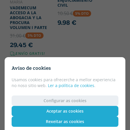
ENJUICIAMIENTO
MARIA
CIVIL
VADEMECUM
ACCESO A LA
10.50 €
5% DTO
ABOGACIA Y LA
9.98 €
PROCURA
VOLUMEN I PARTE
31.00 €
5% DTO
29.45 €
ENVÍO GRATIS!
Aviso de cookies
Usamos cookies para ofrecerche a mellor experiencia
no noso sitio web.
Ler a política de cookies
.
Configurar as cookies
Aceptar as cookies
Rexeitar as cookies