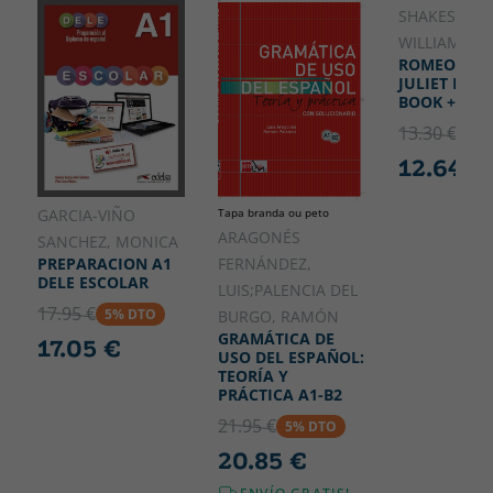
SHAKESPEAR
INGLÉS
WILLIAM
ROMEO AN
JULIET DRA
BOOK + CD
13.30 €
5% 
12.64 €
GARCIA-VIÑO
Tapa branda ou peto
ARAGONÉS
SANCHEZ, MONICA
PREPARACION A1
FERNÁNDEZ,
DELE ESCOLAR
LUIS;PALENCIA DEL
17.95 €
5% DTO
BURGO, RAMÓN
GRAMÁTICA DE
17.05 €
USO DEL ESPAÑOL:
TEORÍA Y
PRÁCTICA A1-B2
21.95 €
5% DTO
20.85 €