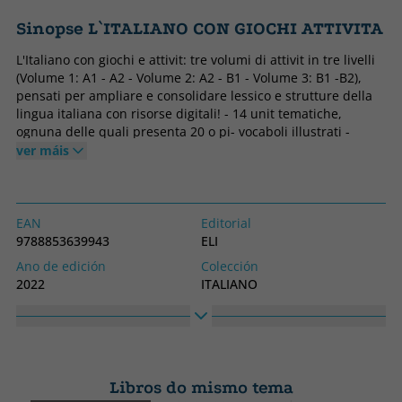
Sinopse L`ITALIANO CON GIOCHI ATTIVITA
L'Italiano con giochi e attivit: tre volumi di attivit in tre livelli
(Volume 1: A1 - A2 - Volume 2: A2 - B1 - Volume 3: B1 -B2),
pensati per ampliare e consolidare lessico e strutture della
lingua italiana con risorse digitali! - 14 unit tematiche,
ognuna delle quali presenta 20 o pi- vocaboli illustrati -
Lessico e grammatica attiva, agli studenti è richiesto di
ver máis
mettere in pratica gli elementi linguistici appena presentati,
all'interno di cruciverba, cercaparole, anagrammi e tante
altre attivit divertenti - Soluzioni dei giochi in appendice,
ideali per l'autoverifica e l'autoapprendimento - Dialoghi e
EAN
Editorial
esercizi Ascolta e Ripeti per rinforzare la pronuncia
9788853639943
ELI
Ano de edición
Colección
2022
ITALIANO
Libros do mismo tema