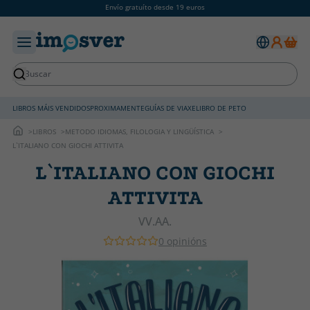
Envío gratuíto desde 19 euros
LIBROS MÁIS VENDIDOS
PROXIMAMENTE
GUÍAS DE VIAXE
LIBRO DE PETO
LIBROS
METODO IDIOMAS, FILOLOGIA Y LINGÜÍSTICA
L`ITALIANO CON GIOCHI ATTIVITA
L`ITALIANO CON GIOCHI
ATTIVITA
VV.AA.
0 opinións