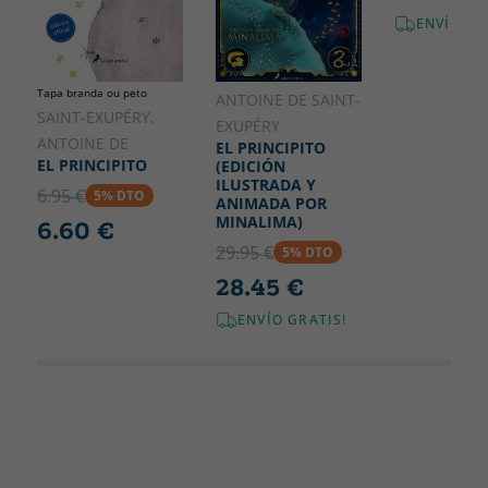
ENVÍO GR
Tapa branda ou peto
ANTOINE DE SAINT-
SAINT-EXUPÉRY,
EXUPÉRY
ANTOINE DE
EL PRINCIPITO
EL PRINCIPITO
(EDICIÓN
ILUSTRADA Y
6.95 €
5% DTO
ANIMADA POR
MINALIMA)
6.60 €
29.95 €
5% DTO
28.45 €
ENVÍO GRATIS!