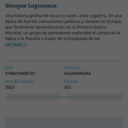
Sinopse Logicomix
Una historia gráfica de locura y razón, amor y guerra. En una
época de fuertes convulsiones políticas y sociales en Europa,
que finalmente desembocarían en la Primera Guerra
Mundial, un grupo de pensadores exploraba el campo de la
lógica y la filosofía a través de la búsqueda de los
fundamentos de las matemáticas. Narrada por su principal
ver máis
protagonista, Bertrand Russell -uno de los grandes filósofos
británicos del siglo XX-, esta obra convierte una materia tan
árida como las matemáticas en una historia apasionante,
una aventura donde confluyen famosos intelectuales de la
EAN
Editorial
talla de Frege, Hilbert, Poincaré, Wittgenstein, Gödel y
9788419409720
SALAMANDRA
Cantor, personajes que marcaron para siempre nuestra
Ano de edición
Páxinas
concepción del mundo.La crítica ha dicho... «Logicómix
2023
352
derrocha originalidad; en sus páginas se produce un rico y
Encadernación
Idioma
fascinante encuentro entre los mitos, las matemáticas, el
Tapa branda ou peto
Castelán
teatro y los gigantes de la filosofía del siglo XX.» Posy
Simmonds
Colección
Alto
Salamandra Graphic
170
Ancho