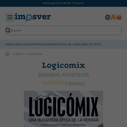
Envío gratuíto desde 19 euros
LIBROS MÁIS VENDIDOS
PROXIMAMENTE
GUÍAS DE VIAXE
LIBRO DE PETO
LIBROS
LOGICOMIX
Logicomix
DOXIADIS, APOSTOLOS
0 opinións