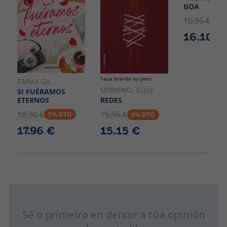
GOA
16.95 €
5% 
16.10 €
Tapa branda ou peto
EMMA GIL
MORENO, ELOY
SI FUÉRAMOS
ETERNOS
REDES
18.90 €
15.95 €
5% DTO
5% DTO
17.96 €
15.15 €
Sé o primeiro en deixar a túa opinión