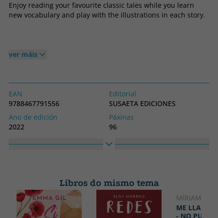
Enjoy reading your favourite classic tales while you learn
new vocabulary and play with the illustrations in each story.
ver máis
EAN
Editorial
9788467791556
SUSAETA EDICIONES
Ano de edición
Páxinas
2022
96
Encadernación
Idioma
Tapa dura
Inglés
Colección
Alto
Tales for Reading
247
Libros do mismo tema
Ancho
175
MÍRIAM TIR
NOVIDAD
ME LLAMO 
- NO PUEDO