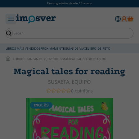
Envío gratuíto desde 19 euros
LIBROS MÁIS VENDIDOS
PROXIMAMENTE
GUÍAS DE VIAXE
LIBRO DE PETO
LIBROS
INFANTIL Y JUVENIL
MAGICAL TALES FOR READING
Magical tales for reading
SUSAETA, EQUIPO
0 opinións
INGLÉS
I