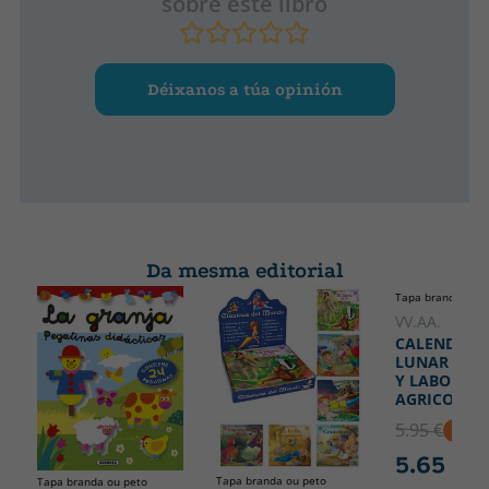
sobre este libro
Déixanos a túa opinión
Da mesma editorial
Tapa branda ou p
VV.AA.
CALENDARI
LUNAR SIE
Y LABORES
AGRICOLAS
5.95 €
5% D
5.65 €
Tapa branda ou peto
Tapa branda ou peto