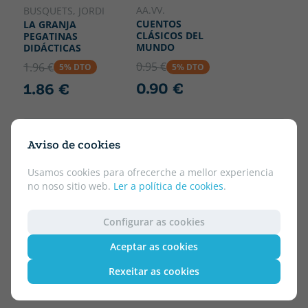
AA.VV.
BUSQUETS, JORDI
CUENTOS
LA GRANJA
CLÁSICOS DEL
PEGATINAS
MUNDO
DIDÁCTICAS
0.95 €
1.96 €
5% DTO
5% DTO
0.90 €
1.86 €
Aviso de cookies
Usamos cookies para ofrecerche a mellor experiencia
no noso sitio web.
Ler a política de cookies
.
Configurar as cookies
Aceptar as cookies
Rexeitar as cookies