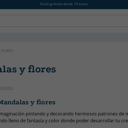
Envío gratuíto desde 19 euros
 FLORES
las y flores
pinións
Mandalas y flores
 imaginación pintando y decorando hermosos patrones de 
do lleno de fantasía y color donde poder desarrollar tu cre