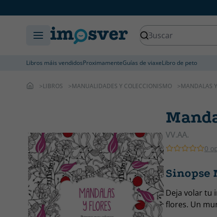
Libros máis vendidos
Proximamente
Guías de viaxe
Libro de peto
LIBROS
MANUALIDADES Y COLECCIONISMO
MANDALAS Y
Manda
VV.AA.
0 o
Sinopse 
Deja volar tu
flores. Un mun