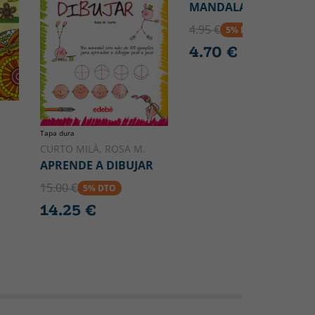
MANDALA MIX 1
4.95 €
5% DTO
4.70 €
Tapa dura
CURTO MILÀ, ROSA M.
APRENDE A DIBUJAR
15.00 €
5% DTO
14.25 €