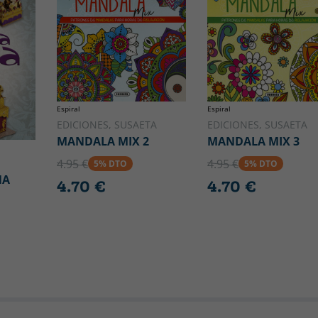
Espiral
Espiral
EDICIONES, SUSAETA
EDICIONES, SUSAETA
MANDALA MIX 2
MANDALA MIX 3
4.95 €
4.95 €
5% DTO
5% DTO
NA
4.70 €
4.70 €