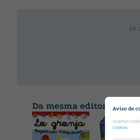
Sé 
Da mesma editorial
Aviso de c
Usamos cooki
cookies
.