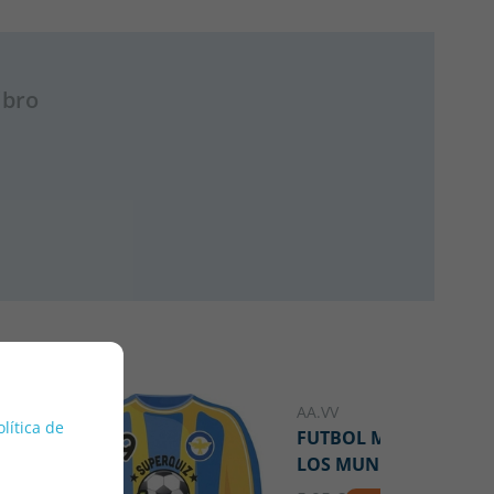
ibro
AA.VV
olítica de
FUTBOL MASTERS -
LOS MUNDIALES