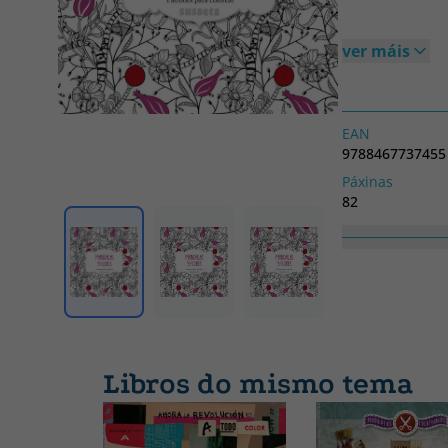
ver máis
EAN
9788467737455
Páxinas
82
Colección
PATRONES PAR
Libros do mismo tema