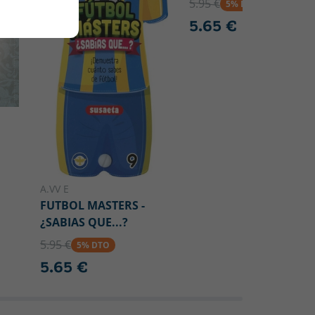
5.95 €
5% DTO
5.65 €
A.VV E
FUTBOL MASTERS -
¿SABIAS QUE...?
5.95 €
5% DTO
5.65 €