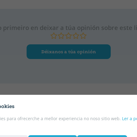
o primeiro en deixar a túa opinión sobre este l
Déixanos a túa opinión
ookies
es para ofrecerche a mellor experiencia no noso sitio web.
Ler a p