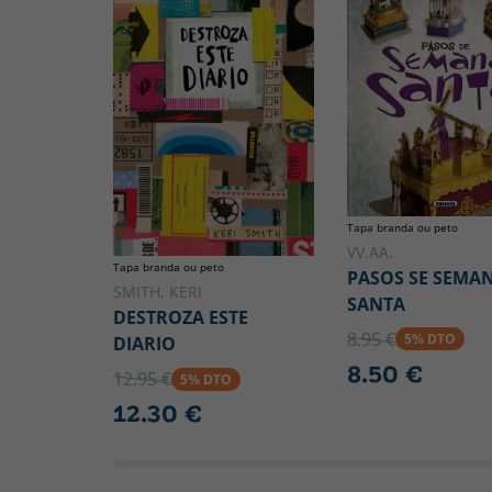
Tapa branda ou peto
VV.AA.
Tapa branda ou peto
PASOS SE SEMA
SMITH, KERI
SANTA
DESTROZA ESTE
8.95 €
5% DTO
DIARIO
8.50 €
12.95 €
5% DTO
12.30 €