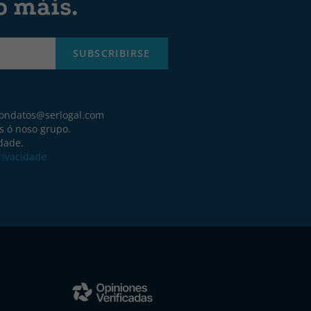
o máis.
SUBSCRIBIRSE
iondatos@serlogal.com
s ó noso grupo.
idade.
Privacidade