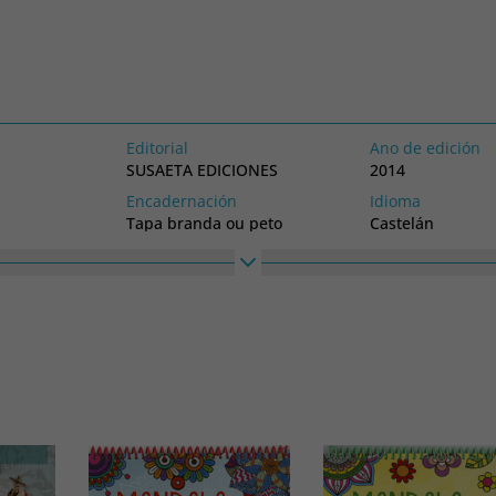
Editorial
Ano de edición
SUSAETA EDICIONES
2014
Encadernación
Idioma
Tapa branda ou peto
Castelán
Alto
Ancho
A COLOREAR
225
225