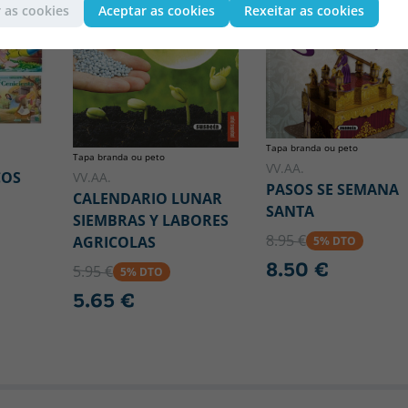
 as cookies
Aceptar as cookies
Rexeitar as cookies
Tapa branda ou peto
Tapa branda ou peto
VV.AA.
COS
VV.AA.
PASOS SE SEMANA
CALENDARIO LUNAR
SANTA
SIEMBRAS Y LABORES
8.95 €
AGRICOLAS
5% DTO
8.50 €
5.95 €
5% DTO
5.65 €