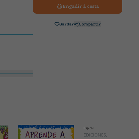
Engadir á cesta
Gardar
Compartir
Espiral
EDICIONES, SUSAETA