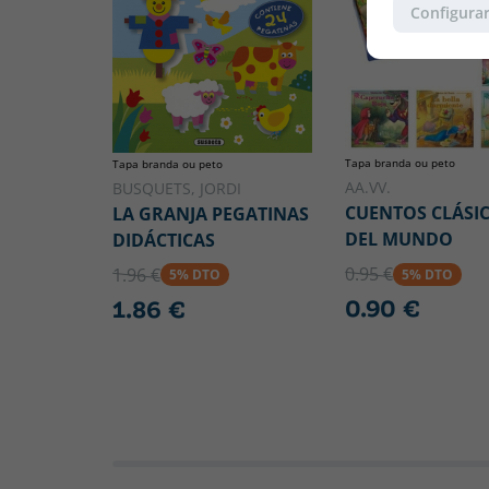
Configurar
Tapa branda ou peto
Tapa branda ou peto
AA.VV.
BUSQUETS, JORDI
CUENTOS CLÁSI
LA GRANJA PEGATINAS
DEL MUNDO
DIDÁCTICAS
0.95 €
1.96 €
5% DTO
5% DTO
0.90 €
1.86 €