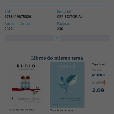
EAN
Editorial
9788419675026
CEP EDITORIAL
Ano de edición
Páxinas
2022
230
Encadernación
Idioma
Tapa branda ou peto
Castelán
Colección
Alto
FORMACION
240
Libros do mismo tema
Ancho
Tapa branda ou p
210
VV.AA
MUNDO ESP
2.20 €
5% D
2.09 €
Tapa branda ou peto
Tapa branda ou peto