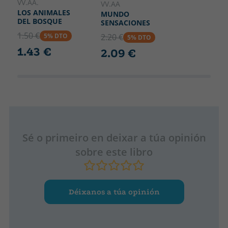
VV.AA.
VV.AA
LOS ANIMALES
MUNDO
DEL BOSQUE
SENSACIONES
1.50 €
5% DTO
2.20 €
5% DTO
1.43 €
2.09 €
Sé o primeiro en deixar a túa opinión
sobre este libro
Déixanos a túa opinión