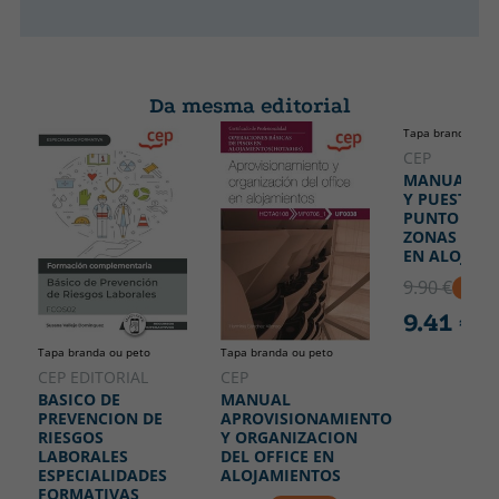
Da mesma editorial
Tapa branda ou p
CEP
MANUAL LI
Y PUESTA A
PUNTO DE P
ZONAS COM
EN ALOJAM
9.90 €
5% D
9.41 €
Tapa branda ou peto
Tapa branda ou peto
CEP EDITORIAL
CEP
BASICO DE
MANUAL
PREVENCION DE
APROVISIONAMIENTO
RIESGOS
Y ORGANIZACION
LABORALES
DEL OFFICE EN
ESPECIALIDADES
ALOJAMIENTOS
FORMATIVAS