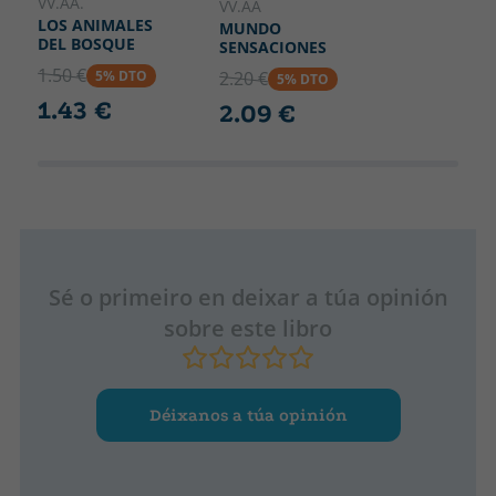
VV.AA.
VV.AA
LOS ANIMALES
MUNDO
DEL BOSQUE
SENSACIONES
1.50 €
5% DTO
2.20 €
5% DTO
1.43 €
2.09 €
Sé o primeiro en deixar a túa opinión
sobre este libro
Déixanos a túa opinión