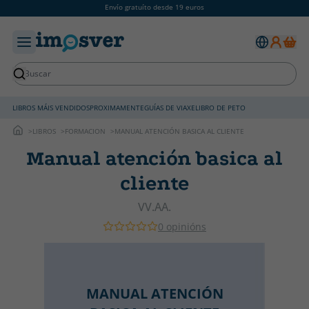
Envío gratuíto desde 19 euros
LIBROS MÁIS VENDIDOS
PROXIMAMENTE
GUÍAS DE VIAXE
LIBRO DE PETO
LIBROS
FORMACION
MANUAL ATENCIÓN BASICA AL CLIENTE
Manual atención basica al
cliente
VV.AA.
0 opinións
MANUAL ATENCIÓN