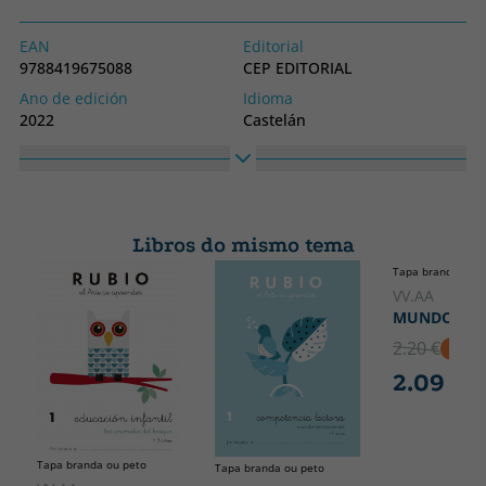
EAN
Editorial
9788419675088
CEP EDITORIAL
Ano de edición
Idioma
2022
Castelán
Colección
CERTIFICADOS
PROFESIONALIDAD
Libros do mismo tema
Tapa branda ou p
VV.AA
MUNDO ESP
2.20 €
5% D
2.09 €
Tapa branda ou peto
Tapa branda ou peto