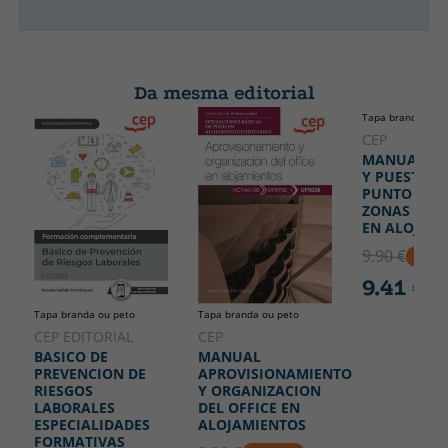
Da mesma editorial
Tapa branda ou p
CEP
MANUAL LI
Y PUESTA A
PUNTO DE P
ZONAS COM
EN ALOJAM
9.90 €
5% D
9.41 €
Tapa branda ou peto
Tapa branda ou peto
CEP EDITORIAL
CEP
BASICO DE
MANUAL
PREVENCION DE
APROVISIONAMIENTO
RIESGOS
Y ORGANIZACION
LABORALES
DEL OFFICE EN
ESPECIALIDADES
ALOJAMIENTOS
FORMATIVAS