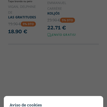
Tapa branda ou peto
EMMANUEL
VIGAN, DELPHINE
CARRÈRE
DE
KOLJÓS
LAS GRATITUDES
23.90 €
5% DTO
19.90 €
5% DTO
22.71 €
18.90 €
ENVÍO GRATIS!
Aviso de cookies