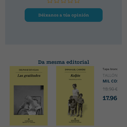
Déixanos a túa opinión
Da mesma editorial
Tapa branda ou p
TALLÓN, JU
MIL COSAS
18.90 €
5% 
17.96 €