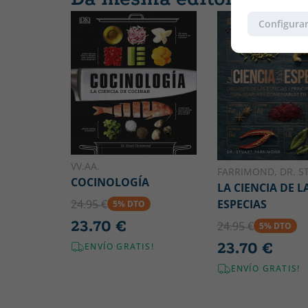
Configurar
VV.AA.
FARRIMOND, DR. S
COCINOLOGÍA
LA CIENCIA DE L
24.95 €
ESPECIAS
5% DTO
23.70 €
24.95 €
5% DTO
23.70 €
ENVÍO GRATIS!
ENVÍO GRATIS!