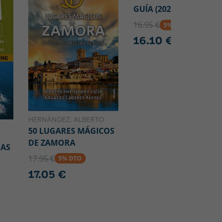
GUÍA (2026)
16.95 €
5% DTO
16.10 €
HERNÁNDEZ, ALBERTO
50 LUGARES MÁGICOS
DE ZAMORA
RAS
17.95 €
5% DTO
17.05 €