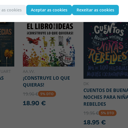
 as cookies
Aceptar as cookies
Rexeitar as cookies
TUART
AA.VV.
AS
¡CONSTRUYE LO QUE
DK
QUIERAS!
CUENTOS DE BUEN
19.90 €
5% DTO
NOCHES PARA NIÑ
18.90 €
REBELDES
19.95 €
5% DTO
18.95 €