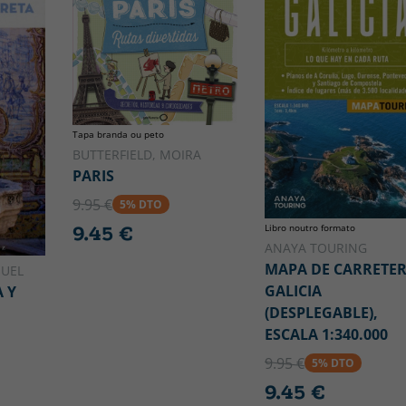
Tapa branda ou peto
BUTTERFIELD, MOIRA
PARIS
9.95 €
5% DTO
Libro noutro formato
9.45 €
ANAYA TOURING
MAPA DE CARRETE
NUEL
GALICIA
 Y
(DESPLEGABLE),
ESCALA 1:340.000
9.95 €
5% DTO
9.45 €