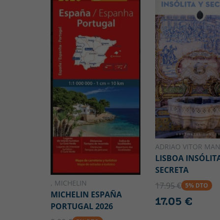
ADRIAO VITOR MA
LISBOA INSÓLITA
SECRETA
, MICHELIN
17.95 €
5% DTO
MICHELIN ESPAÑA
17.05 €
PORTUGAL 2026