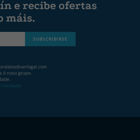
ín e recibe ofertas
o máis.
SUBSCRIBIRSE
iondatos@serlogal.com
s ó noso grupo.
idade.
Privacidade