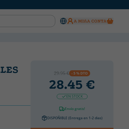
A MIñA CONTA
ALES
29.95 €
- 5 % DTO
28.45 €
EN STOCK
Envío gratis!
DISPOÑIBLE (Entrega en 1-2 dias)