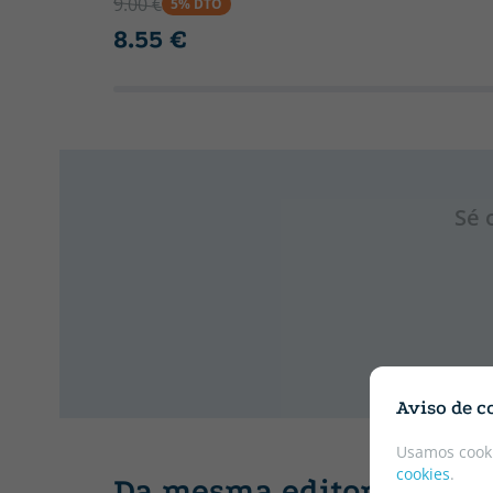
9.00 €
5% DTO
8.55 €
Sé 
Aviso de c
Usamos cooki
cookies
.
Da mesma editorial