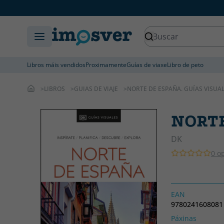
Libros máis vendidos
Proximamente
Guías de viaxe
Libro de peto
LIBROS
GUIAS DE VIAJE
NORTE DE ESPAÑA. GUÍAS VISUA
NORTE
DK
0 o
EAN
9780241608081
Páxinas