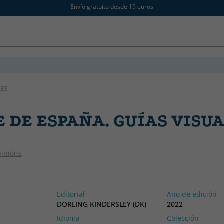
Envío gratuíto desde 19 euros
LES
 DE ESPAÑA. GUÍAS VISU
pinións
Editorial
Ano de edición
DORLING KINDERSLEY (DK)
2022
Idioma
Colección