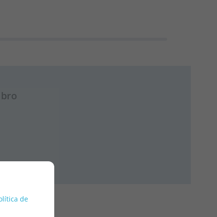
ibro
olítica de