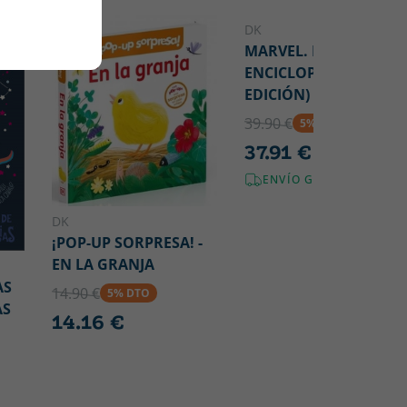
DK
MARVEL. LA
ENCICLOPEDIA (NUEV
EDICIÓN)
39.90 €
5% DTO
37.91 €
ENVÍO GRATIS!
DK
¡POP-UP SORPRESA! -
EN LA GRANJA
AS
14.90 €
5% DTO
AS
14.16 €