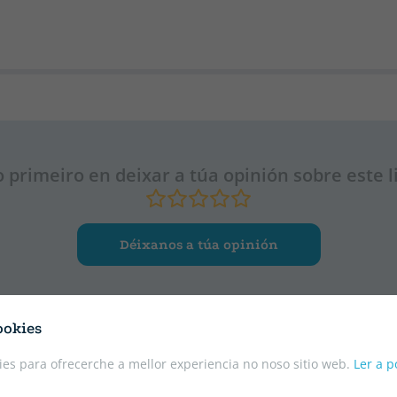
o primeiro en deixar a túa opinión sobre este l
Déixanos a túa opinión
ookies
es para ofrecerche a mellor experiencia no noso sitio web.
Ler a p