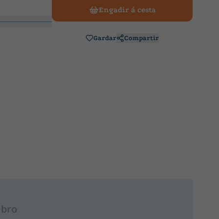
Engadir á cesta
Gardar
Compartir
ibro