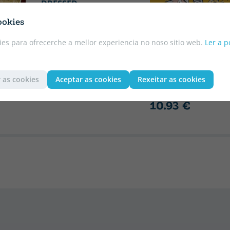
DRESSED
10.75 €
5% DTO
ookies
10.21 €
es para ofrecerche a mellor experiencia no noso sitio web.
Ler a p
DAHL, ROALD
CHARLIE AND THE
CHOCOLATE FACTO
 as cookies
Aceptar as cookies
Rexeitar as cookies
11.50 €
5% DTO
10.93 €