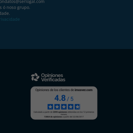
iondatos@serlogal.com
s ó noso grupo.
idade.
Privacidade