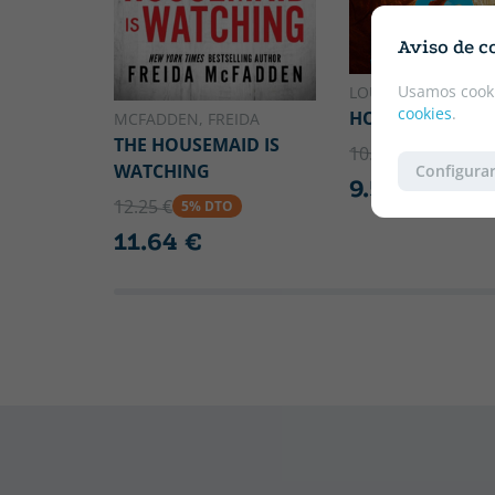
Aviso de c
Usamos cooki
LOUIS SACHAR
cookies
.
HOLES
MCFADDEN, FREIDA
THE HOUSEMAID IS
10.10 €
5% DTO
WATCHING
Configurar
9.59 €
12.25 €
5% DTO
11.64 €