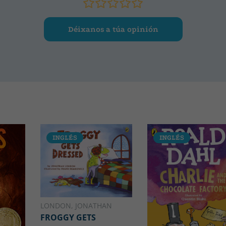
Déixanos a túa opinión
INGLÉS
INGLÉS
LONDON, JONATHAN
FROGGY GETS