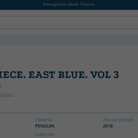
Envío gratuíto desde 19 euros
IECE. EAST BLUE. VOL 3
O
pinións
Editorial
Ano de edición
PENGUIN
2018
Colección