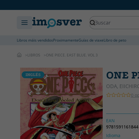
Libros máis vendidos
Proximamente
Guías de viaxe
Libro de peto
LIBROS
ONE PIECE. EAST BLUE. VOL 3
ONE P
INGLÉS
ODA, EIICHIR
0 o
EAN
9781591161844
Idioma