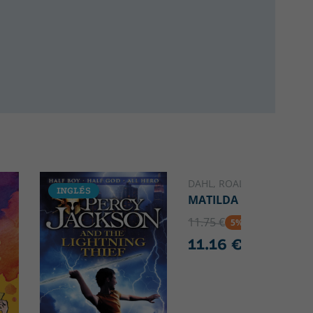
DAHL, ROALD
INGLÉS
INGLÉS
MATILDA
11.75 €
5% DTO
11.16 €