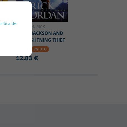
olítica de
RIORDAN, RICK
PERCY JACKSON AND
THE LIGHTNING THIEF
RY
13.50 €
5% DTO
12.83 €