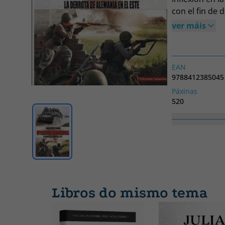
con el fin de 
conocido por l
ver máis
la Blitzkrieg
particularmen
archivo hasta 
EAN
campaña de ve
9788412385045
grandes y pod
Páxinas
replanteamien
520
Soviética, po
Colección
fuerzas panze
Historia
minó la invas
Libros do mismo tema