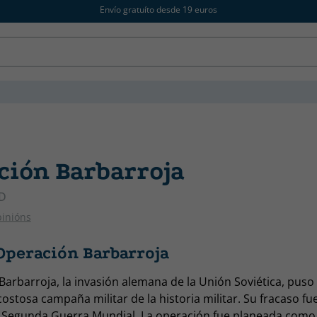
Envío gratuíto desde 19 euros
ción Barbarroja
D
pinións
Operación Barbarroja
Barbarroja, la invasión alemana de la Unión Soviética, puso
stosa campaña militar de la historia militar. Su fracaso fu
la Segunda Guerra Mundial. La operación fue planeada como 