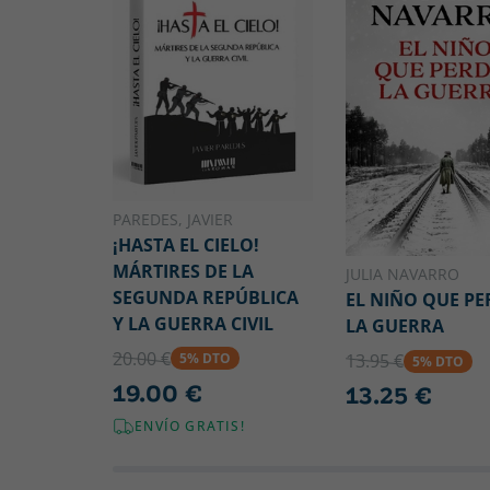
PAREDES, JAVIER
¡HASTA EL CIELO!
MÁRTIRES DE LA
JULIA NAVARRO
SEGUNDA REPÚBLICA
EL NIÑO QUE PE
Y LA GUERRA CIVIL
LA GUERRA
20.00 €
13.95 €
5% DTO
5% DTO
19.00 €
13.25 €
ENVÍO GRATIS!