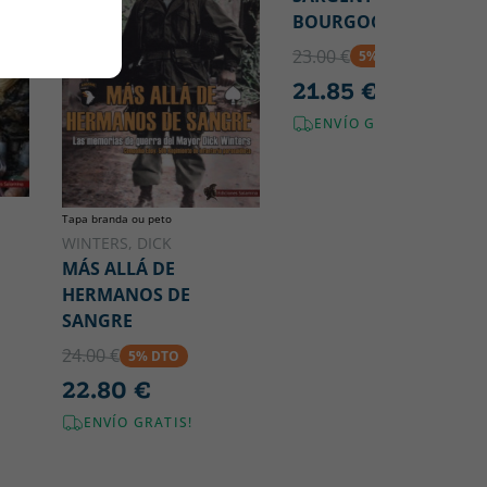
BOURGOGNE
23.00 €
5% DTO
21.85 €
ENVÍO GRATIS!
Tapa branda ou peto
WINTERS, DICK
MÁS ALLÁ DE
HERMANOS DE
SANGRE
24.00 €
5% DTO
22.80 €
ENVÍO GRATIS!