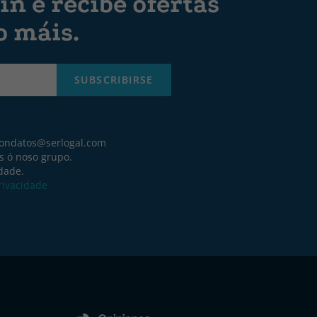
ín e recibe ofertas
o máis.
SUBSCRIBIRSE
iondatos@serlogal.com
s ó noso grupo.
idade.
Privacidade