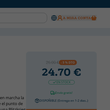
A MIñA CONTA
26.00 €
- 5 % DTO
24.70 €
EN STOCK
Envío gratis!
 en marcha la
DISPOÑIBLE (Entrega en 1-2 dias..)
e el punto de
una Blitzkrieg