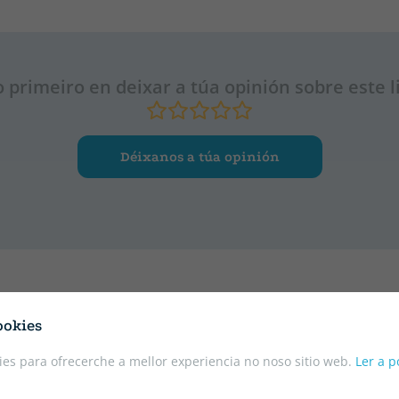
o primeiro en deixar a túa opinión sobre este l
Déixanos a túa opinión
ookies
es para ofrecerche a mellor experiencia no noso sitio web.
Ler a p