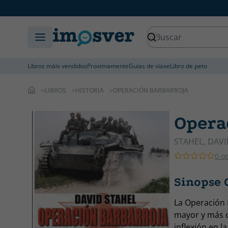
Libros máis vendidos
Proximamente
Guías de viaxe
Libro de peto
LIBROS
HISTORIA
OPERACIÓN BARBARROJA
Opera
STAHEL, DAVI
0 o
Sinopse 
La Operación 
mayor y más co
inflexión en 