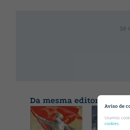
Sé 
Da mesma editorial
Aviso de c
Usamos cooki
cookies
.