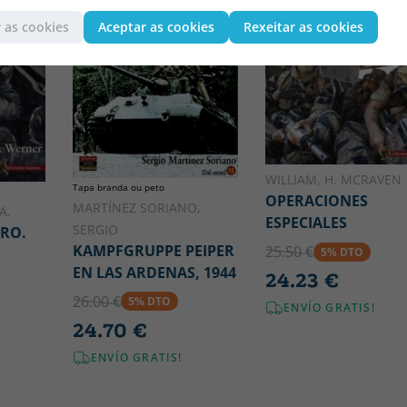
 as cookies
Aceptar as cookies
Rexeitar as cookies
WILLIAM, H. MCRAVEN
Tapa branda ou peto
OPERACIONES
MARTÍNEZ SORIANO,
A.
ESPECIALES
SERGIO
ERO.
KAMPFGRUPPE PEIPER
25.50 €
5% DTO
EN LAS ARDENAS, 1944
24.23 €
26.00 €
5% DTO
ENVÍO GRATIS!
24.70 €
ENVÍO GRATIS!