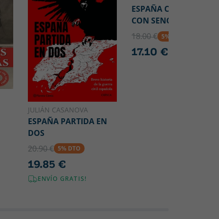
ESPAÑA CONTADA
CON SENCILLEZ
18.00 €
5% DTO
17.10 €
JULIÁN CASANOVA
ESPAÑA PARTIDA EN
DOS
20.90 €
5% DTO
19.85 €
ENVÍO GRATIS!