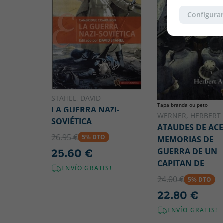
Configurar
STAHEL, DAVID
Tapa branda ou peto
LA GUERRA NAZI-
WERNER, HERBERT 
SOVIÉTICA
ATAUDES DE AC
26.95 €
5% DTO
MEMORIAS DE
GUERRA DE UN
25.60 €
CAPITAN DE
ENVÍO GRATIS!
24.00 €
5% DTO
22.80 €
ENVÍO GRATIS!