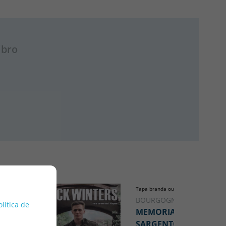
ibro
Tapa branda ou peto
BOURGOGNE, ADRIEN
olítica de
MEMORIAS DEL
SARGENTO