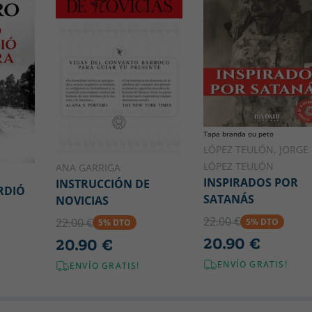
Tapa branda ou peto
LÓPEZ TEULÓN, JORGE
LÓPEZ TEULÓN
ANA GARRIGA
INSPIRADOS POR
INSTRUCCIÓN DE
RDIÓ
SATANÁS
NOVICIAS
22.00 €
22.00 €
5% DTO
5% DTO
20.90 €
20.90 €
ENVÍO GRATIS!
ENVÍO GRATIS!