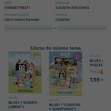
EAN
Editorial
9788467798371
SUSAETA EDICIONES
Encadernación
Idioma
Libro noutro formato
Castelán
Colección
Susaeta
Libros do mismo tema
AA.VV.
BLUEY (LIB
PUZLES)
7.95 €
5% D
7.55 €
AA.VV.
AA.VV.
BLUEY ("DIVERTI-
BLUEY ("CUENTOS
LIBROS")
Y AVENTURAS")