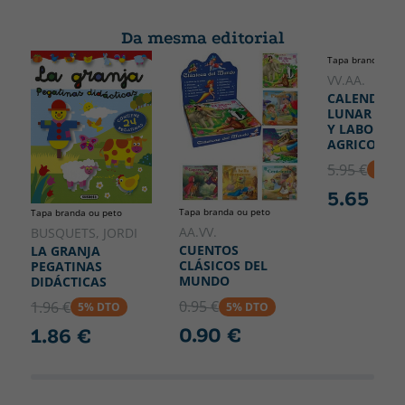
Da mesma editorial
Tapa branda ou p
VV.AA.
CALENDARI
LUNAR SIE
Y LABORES
AGRICOLAS
5.95 €
5% D
5.65 €
Tapa branda ou peto
Tapa branda ou peto
AA.VV.
BUSQUETS, JORDI
CUENTOS
LA GRANJA
CLÁSICOS DEL
PEGATINAS
MUNDO
DIDÁCTICAS
0.95 €
1.96 €
5% DTO
5% DTO
0.90 €
1.86 €