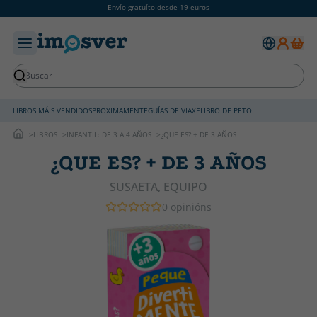
Envío gratuíto desde 19 euros
LIBROS MÁIS VENDIDOS
PROXIMAMENTE
GUÍAS DE VIAXE
LIBRO DE PETO
LIBROS
INFANTIL: DE 3 A 4 AÑOS
¿QUE ES? + DE 3 AÑOS
¿QUE ES? + DE 3 AÑOS
SUSAETA, EQUIPO
0 opinións