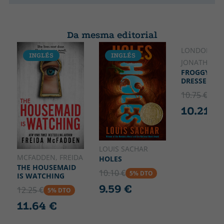
Da mesma editorial
LONDON,
INGLÉS
INGLÉS
INGLÉS
JONATHAN
FROGGY GET
DRESSED
10.75 €
5% 
10.21 €
LOUIS SACHAR
MCFADDEN, FREIDA
HOLES
THE HOUSEMAID
10.10 €
5% DTO
IS WATCHING
9.59 €
12.25 €
5% DTO
11.64 €