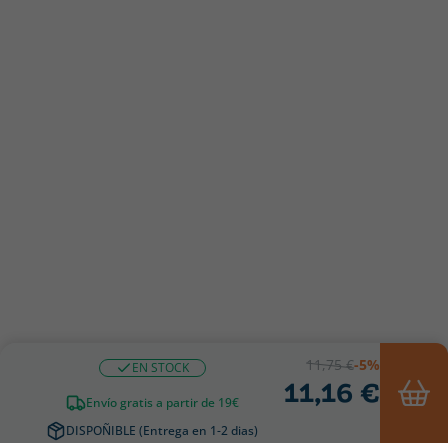
11,75 €
-5%
EN STOCK
11,16 €
Envío gratis a partir de 19€
DISPOÑIBLE (Entrega en 1-2 dias)