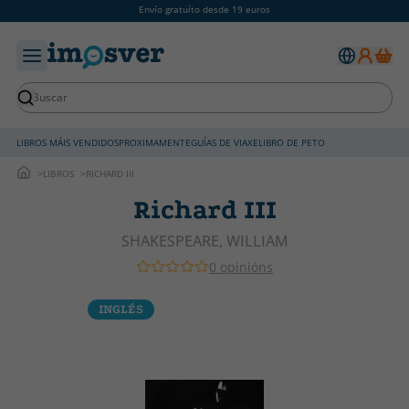
Envío gratuíto desde 19 euros
LIBROS MÁIS VENDIDOS
PROXIMAMENTE
GUÍAS DE VIAXE
LIBRO DE PETO
LIBROS
RICHARD III
Richard III
SHAKESPEARE, WILLIAM
0 opinións
INGLÉS