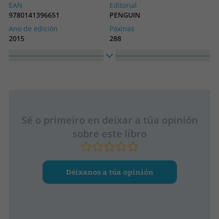
EAN
Editorial
9780141396651
PENGUIN
Ano de edición
Páxinas
2015
288
Idioma
Colección
Inglés
LONGMAN
Sé o primeiro en deixar a túa opinión
sobre este libro
Déixanos a túa opinión