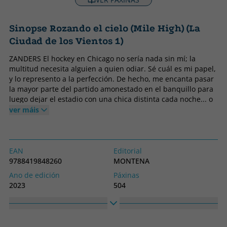
Sinopse Rozando el cielo (Mile High) (La
Ciudad de los Vientos 1)
ZANDERS El hockey en Chicago no sería nada sin mí; la
multitud necesita alguien a quien odiar. Sé cuál es mi papel,
y lo represento a la perfección. De hecho, me encanta pasar
la mayor parte del partido amonestado en el banquillo para
luego dejar el estadio con una chica distinta cada noche... o
eso es lo que quiero que piense la prensa. Lo que no me
ver máis
gusta es la nueva azafata del avión privado del equipo. Ella
trabaja para mí, no al revés. Pero me aseguraré de
recordárselo, y para cuando termine la temporada deseará
no haber aceptado el puesto. Pero en cada vuelo estoy más
EAN
Editorial
confundido, y ya no logro distinguir si sigo pulsando el botón
9788419848260
MONTENA
de llamada para fastidiarla o es que hay algo más. STEVIE
Ano de edición
Páxinas
Hace años que soy auxiliar de vuelo. Pensaba que lo había
2023
504
visto todo, pero cuando entro a trabajar para la superestrella
Encadernación
Idioma
más ególatra y arrogante de la Liga Nacional de Hockey,
Tapa branda ou peto
Castelán
empiezo a replanteármelo todo. Especialmente la promesa
que me hice a mí misma de no volver a tirarme a un
Nº colección
Colección