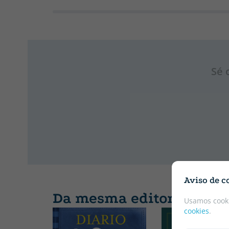
Sé 
Aviso de c
Da mesma editorial
Usamos cooki
cookies
.