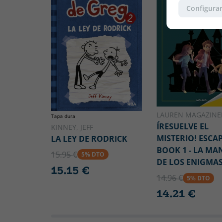
Configurar
LAUREN MAGAZINE
Tapa dura
ÍRESUELVE EL
KINNEY, JEFF
MISTERIO! ESCA
LA LEY DE RODRICK
BOOK 1 - LA MA
15.95 €
5% DTO
DE LOS ENIGMA
15.15 €
14.96 €
5% DTO
14.21 €