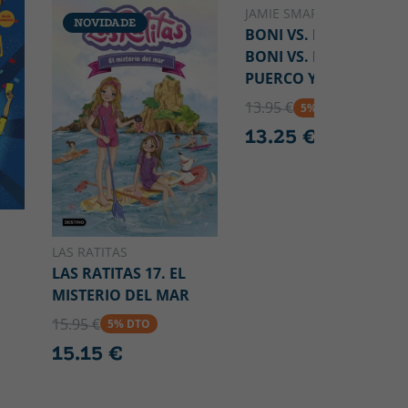
JAMIE SMART
NOVIDADE
NOVIDADE
BONI VS. MONO 8.
BONI VS. MONO EN
PUERCO Y ALMA
13.95 €
5% DTO
13.25 €
LAS RATITAS
LAS RATITAS 17. EL
MISTERIO DEL MAR
15.95 €
5% DTO
15.15 €