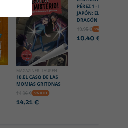
PÉREZ 1 - MISIÓN
JAPÓN: EL RETO DEL
DRAGÓN
10.95 €
5% DTO
10.40 €
MAGAZINER, LAUREN
10.EL CASO DE LAS
MOMIAS GRITONAS
14.96 €
5% DTO
14.21 €