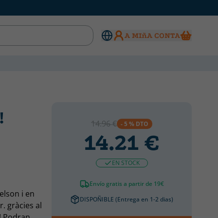
A MIñA CONTA
!
CATALÁN
CATALÁN
14.96 €
- 5 % DTO
14.21 €
EN STOCK
Envío gratis a partir de 19€
lson i en
DISPOÑIBLE (Entrega en 1-2 dias)
 gràcies al
A! Podran