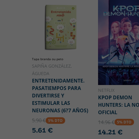
Tapa branda ou peto
SAPIÑA GONZÁLEZ,
ÁGUEDA
ENTRETENIDAMENTE.
PASATIEMPOS PARA
NETFLIX
DIVERTIRSE Y
KPOP DEMON
ESTIMULAR LAS
HUNTERS: LA N
NEURONAS (6?7 AÑOS)
OFICIAL
5.90 €
5% DTO
14.96 €
5% DTO
5.61 €
14.21 €