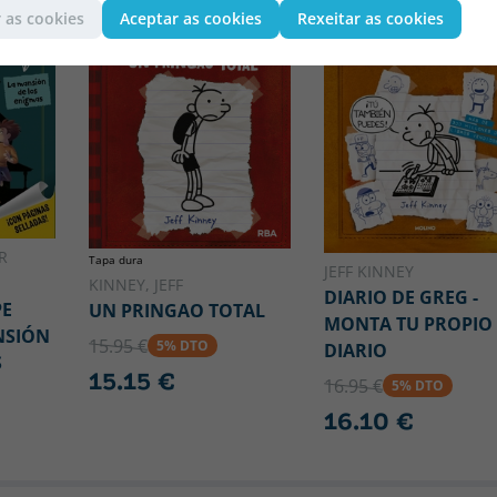
 as cookies
Aceptar as cookies
Rexeitar as cookies
R
Tapa dura
JEFF KINNEY
KINNEY, JEFF
DIARIO DE GREG -
PE
UN PRINGAO TOTAL
MONTA TU PROPIO
NSIÓN
15.95 €
5% DTO
DIARIO
S
15.15 €
16.95 €
5% DTO
16.10 €