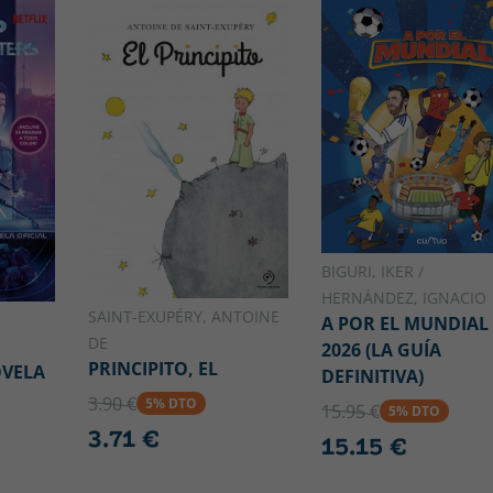
BIGURI, IKER /
HERNÁNDEZ, IGNACIO
SAINT-EXUPÉRY, ANTOINE
A POR EL MUNDIAL
DE
2026 (LA GUÍA
PRINCIPITO, EL
OVELA
DEFINITIVA)
3.90 €
5% DTO
15.95 €
5% DTO
3.71 €
15.15 €