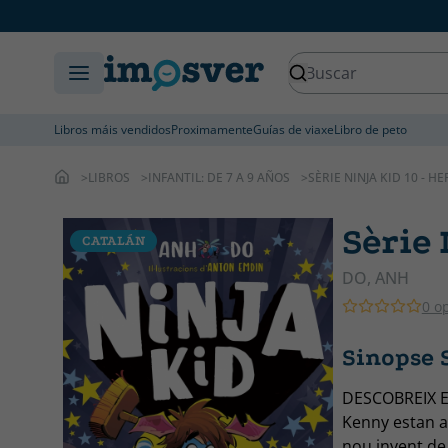
Libros máis vendidos
Proximamente
Guías de viaxe
Libro de peto
LIBROS
INFANTIL: DE 7 A 9 AÑOS
SÈRIE NINJA KID 10 - HE
Sèrie 
CATALÁN
CATALÁN
DO, ANH
0 o
Sinopse S
DESCOBREIX E
Kenny estan a
nou invent de 