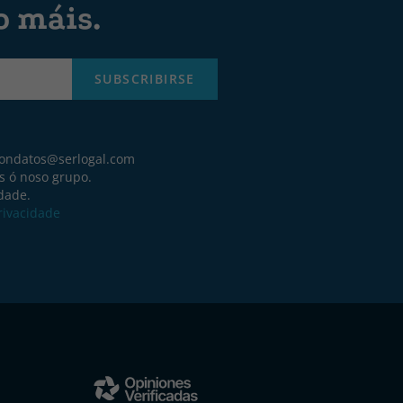
o máis.
SUBSCRIBIRSE
iondatos@serlogal.com
s ó noso grupo.
idade.
Privacidade