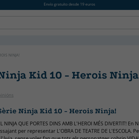
Envío gratuíto desde 19 euros
ROIS NINJA!
Ninja Kid 10 - Herois Ninja
CATALÁN
pinións
èrie Ninja Kid 10 - Herois Ninja!
L NINJA QUE PORTES DINS AMB L'HEROI MÉS DIVERTIT! En Ne
ssajant per representar L'OBRA DE TEATRE DE L'ESCOLA. Per.
l'àvia, sense voler fan que tots els personatges cobrin VID