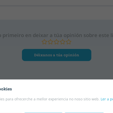
o primeiro en deixar a túa opinión sobre este l
Déixanos a túa opinión
ookies
es para ofrecerche a mellor experiencia no noso sitio web.
Ler a p