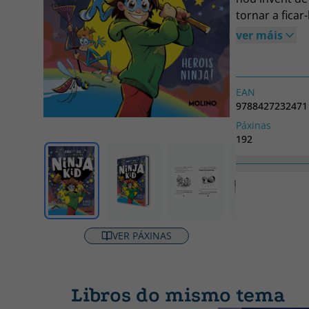
tornar a ficar
EXÈRCIT DE 
ver máis
EAN
9788427232471
Páxinas
192
Colección
Sèrie Ninja Kid
VER PÁXINAS
Libros do mismo tema