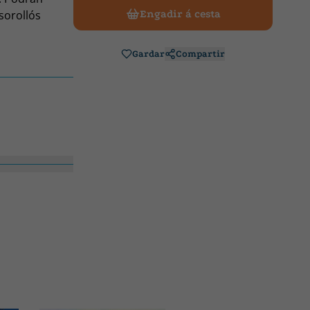
 sorollós
Engadir á cesta
Gardar
Compartir