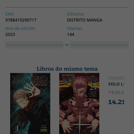
EAN
Editorial
9788419290717
DISTRITO MANGA
Ano de edición
Páxinas
2023
144
Encadernación
Idioma
Tapa branda ou peto
Castelán
Colección
MANGA
Libros do mismo tema
CHUGONG
SOLO LEVEL
14.96 €
5% 
14.21 €