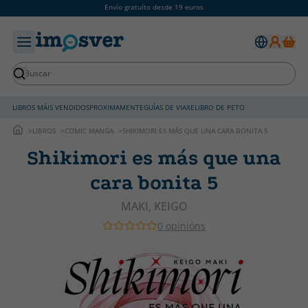
Envío gratuíto desde 19 euros
LIBROS MÁIS VENDIDOS
PROXIMAMENTE
GUÍAS DE VIAXE
LIBRO DE PETO
LIBROS
COMIC MANGA
SHIKIMORI ES MÁS QUE UNA CARA BONITA 5
Shikimori es más que una
cara bonita 5
MAKI, KEIGO
0 opinións