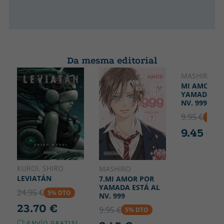
Da mesma editorial
MASHIRO
MI AMOR P
YAMADA ES
NV. 999 6
9.95 €
5% D
9.45 €
KUROI, SHIRO
MASHIRO
LEVIATÁN
7.MI AMOR POR
YAMADA ESTÁ AL
24.95 €
5% DTO
NV. 999
23.70 €
9.95 €
5% DTO
ENVÍO GRATIS!