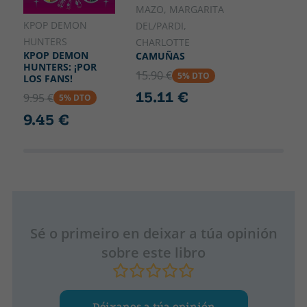
MAZO, MARGARITA
KPOP DEMON
DEL/PARDI,
HUNTERS
CHARLOTTE
KPOP DEMON
CAMUÑAS
HUNTERS: ¡POR
15.90 €
5% DTO
LOS FANS!
15.11 €
9.95 €
5% DTO
9.45 €
Sé o primeiro en deixar a túa opinión
sobre este libro
Déixanos a túa opinión