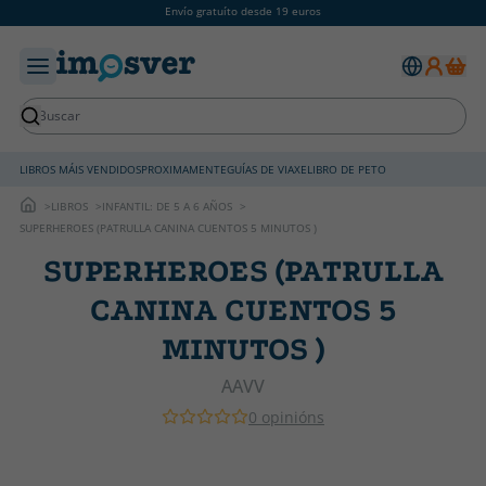
Envío gratuíto desde 19 euros
LIBROS MÁIS VENDIDOS
PROXIMAMENTE
GUÍAS DE VIAXE
LIBRO DE PETO
LIBROS
INFANTIL: DE 5 A 6 AÑOS
SUPERHEROES (PATRULLA CANINA CUENTOS 5 MINUTOS )
SUPERHEROES (PATRULLA
CANINA CUENTOS 5
MINUTOS )
AAVV
0 opinións