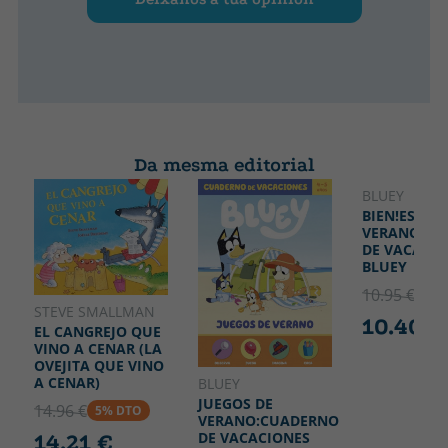
Da mesma editorial
BLUEY
BIEN!ES
VERANO!:C
DE VACACIO
BLUEY
10.95 €
5% 
STEVE SMALLMAN
10.40 €
EL CANGREJO QUE
VINO A CENAR (LA
OVEJITA QUE VINO
A CENAR)
BLUEY
JUEGOS DE
14.96 €
5% DTO
VERANO:CUADERNO
DE VACACIONES
14.21 €