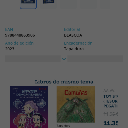
EAN
Editorial
9788448863906
BEASCOA
Ano de edición
Encadernación
2023
Tapa dura
Idioma
Colección
Castelán
Beascoa
Libros do mismo tema
AA.VV.
TOY STORY 
(TESORO DE
PEGATINAS)
11.95 €
5% 
11.35 €
Tapa dura