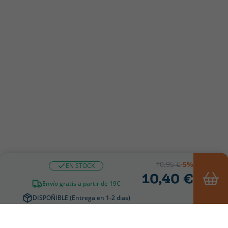
10,95 €
-5%
EN STOCK
10,40 €
Envío gratis a partir de 19€
DISPOÑIBLE (Entrega en 1-2 dias)