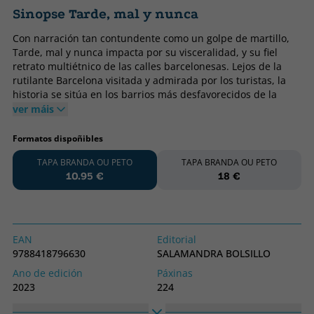
Sinopse Tarde, mal y nunca
Con narración tan contundente como un golpe de martillo,
Tarde, mal y nunca impacta por su visceralidad, y su fiel
retrato multiétnico de las calles barcelonesas. Lejos de la
rutilante Barcelona visitada y admirada por los turistas, la
historia se sitúa en los barrios más desfavorecidos de la
ciudad, un territorio olvidado donde la presencia cada vez
ver máis
mayor de inmigrantes está cambiando el paisaje y las
maneras de vivir. Allí, en un entorno de crisis económica y
Formatos dispoñibles
social donde las drogas, la violencia y la prostitución campan
TAPA BRANDA OU PETO
TAPA BRANDA OU PETO
a sus anchas, cobra protagonismo un grupo de jóvenes
10.95 €
18 €
abocados a ser carne y alma de cañón: Álex, que oye voces y
tiene visiones; Epi, su hermano pequeño y colega de Tanveer
Hussein, el líder de la banda; y Tiffany Brisette, novieta de
Epi y auténtica femme fatale que termina liándose con
Tanveer. El resultado es un triángulo amoroso explosivo que
EAN
Editorial
acaba hecho añicos y teñido de sangre, como los sueños de
9788418796630
SALAMANDRA BOLSILLO
unos chavales que la mano del destino ha puesto en el sitio
Ano de edición
Páxinas
más inadecuado. Gracias a su especial sensibilidad para
2023
224
captar el habla de la calle, Zanón describe con descarnado
realismo la crudeza de una sociedad marginal y marginada,
Encadernación
Idioma