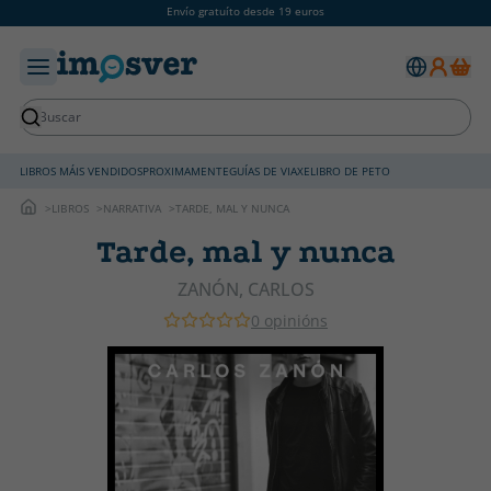
Envío gratuíto desde 19 euros
LIBROS MÁIS VENDIDOS
PROXIMAMENTE
GUÍAS DE VIAXE
LIBRO DE PETO
LIBROS
NARRATIVA
TARDE, MAL Y NUNCA
Tarde, mal y nunca
ZANÓN, CARLOS
0 opinións