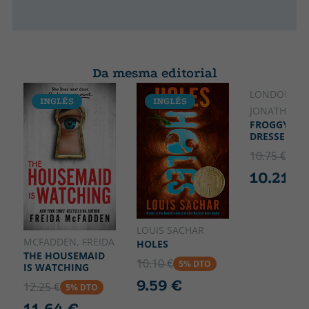
Da mesma editorial
LONDON,
INGLÉS
INGLÉS
INGLÉS
JONATHAN
FROGGY GET
DRESSED
10.75 €
5% 
10.21 €
LOUIS SACHAR
MCFADDEN, FREIDA
HOLES
THE HOUSEMAID
10.10 €
5% DTO
IS WATCHING
9.59 €
12.25 €
5% DTO
11.64 €