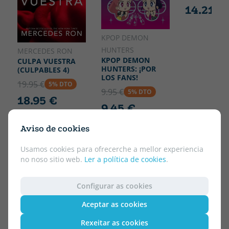
14.21 €
KPOP DEMON
HUNTERS
MERCEDES RON
KPOP DEMON
CULPA VUESTRA
HUNTERS: ¡POR
(CULPABLES 4)
LOS FANS!
19.95 €
5% DTO
9.95 €
5% DTO
18.95 €
9.45 €
Aviso de cookies
Usamos cookies para ofrecerche a mellor experiencia
no noso sitio web.
Ler a política de cookies
.
Configurar as cookies
Aceptar as cookies
Rexeitar as cookies