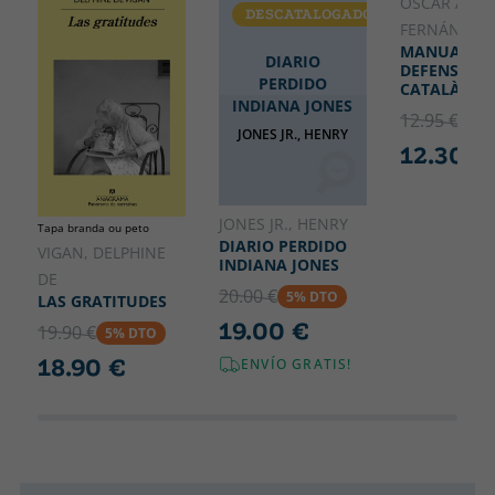
ÒSCAR AND
DESCATALOGADO
CATALÁ
FERNÁNDEZ
MANUAL DE
DIARIO
DEFENSA DE
PERDIDO
CATALÀ
INDIANA JONES
12.95 €
5% 
JONES JR., HENRY
12.30 €
JONES JR., HENRY
Tapa branda ou peto
DIARIO PERDIDO
VIGAN, DELPHINE
INDIANA JONES
DE
20.00 €
5% DTO
LAS GRATITUDES
19.00 €
19.90 €
5% DTO
18.90 €
ENVÍO GRATIS!