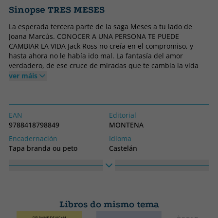
Sinopse TRES MESES
La esperada tercera parte de la saga Meses a tu lado de
Joana Marcús. CONOCER A UNA PERSONA TE PUEDE
CAMBIAR LA VIDA Jack Ross no creía en el compromiso, y
hasta ahora no le había ido mal. La fantasía del amor
verdadero, de ese cruce de miradas que te cambia la vida
por completo, no era más que un argumento sobreexplotado
ver máis
de las películas que más solía criticar. Por eso, ¿qué
importaba que hubiera conocido a Jenna? ¿Qué importaba si
pasaban tanto tiempo juntos? ¿Qué importaba si, poco a
poco, iba abriéndole su corazón? Y, sobre todo, ¿qué
EAN
Editorial
importaba el riesgo de que se rompiera? En tres meses
9788418798849
MONTENA
pueden ocurrir muchas cosas, y enamorarse es una de ellas.
Encadernación
Idioma
Tapa branda ou peto
Castelán
Colección
MONTENA
Libros do mismo tema