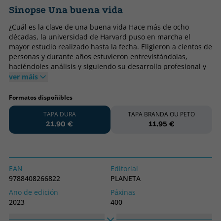
Sinopse Una buena vida
¿Cuál es la clave de una buena vida Hace más de ocho
décadas, la universidad de Harvard puso en marcha el
mayor estudio realizado hasta la fecha. Eligieron a cientos de
personas y durante años estuvieron entrevistándolas,
haciéndoles análisis y siguiendo su desarrollo profesional y
personal. Siguieron la vida de ciudadanos desde su juventud
ver máis
hasta su deceso e indagaron en sus motivaciones, su carrera
profesional y sus relaciones. Algunos fracasaron o se
Formatos dispoñibles
arruinaron, otros se hicieron millonarios o llegaron incluso a
TAPA DURA
TAPA BRANDA OU PETO
ser presidentes de EE. UU. Sin embargo, tras años de
21.90 €
11.95 €
estudios, se dieron cuenta de que el secreto de la felicidad
no estaba en nuestra salud física o económica, sino en las
relaciones personales. A través de inspiradoras historias
reales, este libro nos brinda las conclusiones de ese estudio
que cambiará para siempre nuestra perspectiva sobre la
EAN
Editorial
vida y nos enseñará que nunca es demasiado tarde para
9788408266822
PLANETA
fortalecer nuestros vínculos sociales y conseguir una vida
Ano de edición
Páxinas
más feliz. «Un libro fascinante que nos enseña de forma
2023
400
científica y práctica cómo definir, construir y, sobre todo,
vivir una vida feliz.» Jay Shetty, autor de Piensa como un
Encadernación
Idioma