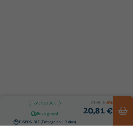
21,90 €
-5%
EN STOCK
20,81 €
Envío gratis!
DISPOÑIBLE (Entrega en 1-2 dias)