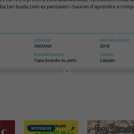
oba tan buida com es pensaven i hauran d'aprendre a compa
ília de monstres. Monstres i humans seran capaÇos de conv
Editorial
Ano de edición
ANDANA
2018
Encadernación
Idioma
Tapa branda ou peto
Catalán
Colección
Alto
MAQUINISTA
200
NOVIDADE