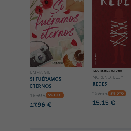
Tapa branda ou peto
EMMA GIL
MORENO, ELOY
SI FUÉRAMOS
REDES
ETERNOS
15.95 €
5% DTO
18.90 €
5% DTO
15.15 €
17.96 €