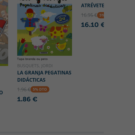
ATRÉVETE A BRILLAR
16.95 €
5% DTO
16.10 €
Tapa branda ou peto
BUSQUETS, JORDI
LA GRANJA PEGATINAS
DIDÁCTICAS
1.96 €
5% DTO
O
1.86 €