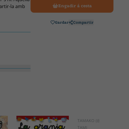
rtir-la amb
Engadir á cesta
iure
Gardar
Compartir
TAMAKO (@TAMITAMAKO)
TAMI