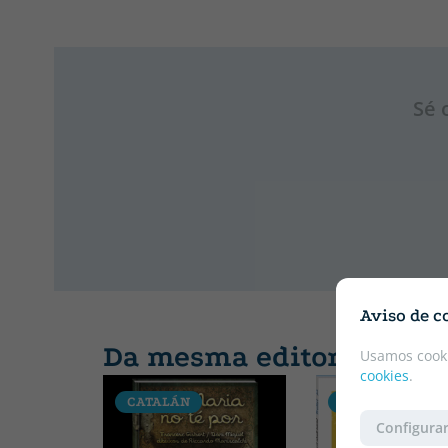
Sé 
Aviso de c
Da mesma editorial
Usamos cooki
cookies
.
CATALÁN
VALENCIANO
Configurar