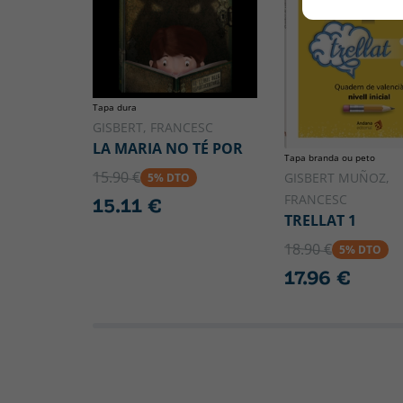
Tapa dura
GISBERT, FRANCESC
LA MARIA NO TÉ POR
Tapa branda ou peto
15.90 €
GISBERT MUÑOZ,
5% DTO
FRANCESC
15.11 €
TRELLAT 1
18.90 €
5% DTO
17.96 €