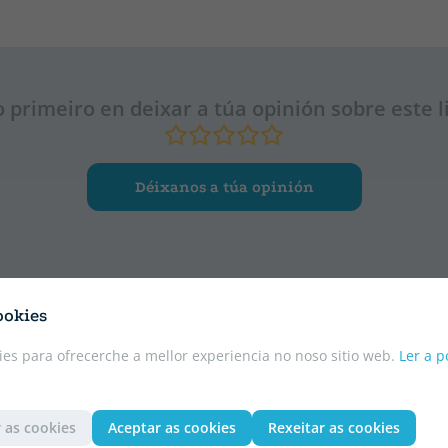
o primeiro en deixar a túa opinión sobre este l
Déixanos a túa opinión
ookies
es para ofrecerche a mellor experiencia no noso sitio web.
Ler a p
CATALÁN
 as cookies
Aceptar as cookies
Rexeitar as cookies