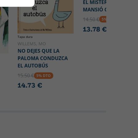
EL MISTERI DE LA
MANSIÓ CREMADA
14.50 €
5% DTO
13.78 €
Tapa dura
WILLEMS, MO
NO DEJES QUE LA
PALOMA CONDUZCA
EL AUTOBÚS
15.50 €
5% DTO
14.73 €