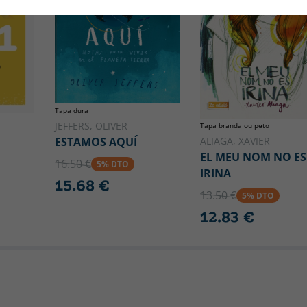
Tapa dura
JEFFERS, OLIVER
Tapa branda ou peto
ALIAGA, XAVIER
ESTAMOS AQUÍ
EL MEU NOM NO ES
16.50 €
5% DTO
IRINA
15.68 €
13.50 €
5% DTO
12.83 €