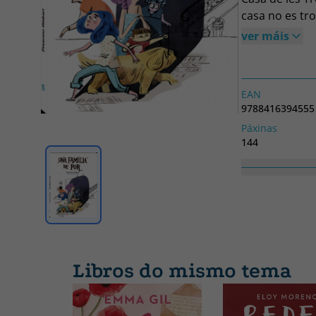
casa no es tr
una altra fam
ver máis
EAN
9788416394555
Páxinas
144
Nº colección
4
Ancho
145
Libros do mismo tema