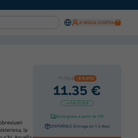
A MIñA CONTA
11.95 €
- 5 % DTO
11.35 €
EN STOCK
Envío gratis a partir de 19€
Sobreviuen
DISPOÑIBLE (Entrega en 1-2 dias)
steriosa, la
r-s'hi. Aquella