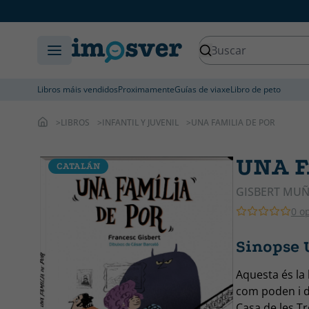
Libros máis vendidos
Proximamente
Guías de viaxe
Libro de peto
LIBROS
INFANTIL Y JUVENIL
UNA FAMILIA DE POR
UNA F
CATALÁN
GISBERT MUÑ
0 o
Sinopse 
Aquesta és la 
com poden i d
Casa de les Tr