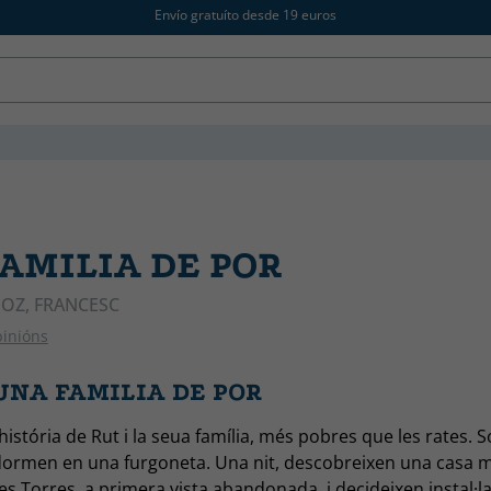
Envío gratuíto desde 19 euros
AMILIA DE POR
OZ, FRANCESC
pinións
UNA FAMILIA DE POR
história de Rut i la seua família, més pobres que les rates. 
ormen en una furgoneta. Una nit, descobreixen una casa mi
es Torres, a primera vista abandonada, i decideixen instal·la