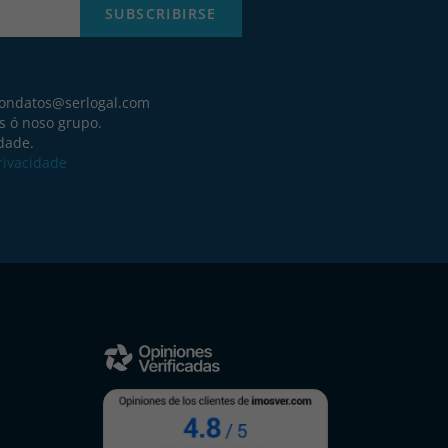
SUBSCRIBIRSE
iondatos@serlogal.com
s ó noso grupo.
idade.
Privacidade