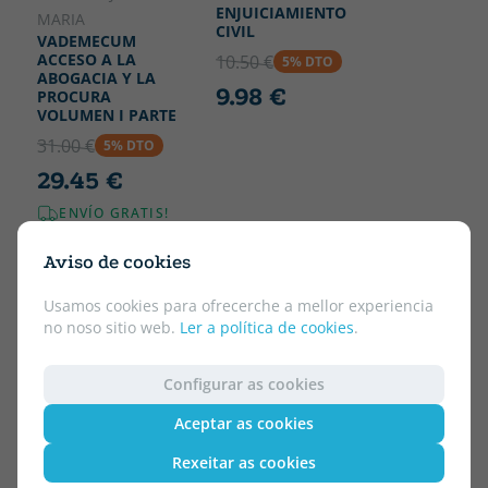
ENJUICIAMIENTO
MARIA
CIVIL
VADEMECUM
ACCESO A LA
10.50 €
5% DTO
ABOGACIA Y LA
9.98 €
PROCURA
VOLUMEN I PARTE
31.00 €
5% DTO
29.45 €
ENVÍO GRATIS!
Aviso de cookies
Usamos cookies para ofrecerche a mellor experiencia
no noso sitio web.
Ler a política de cookies
.
Configurar as cookies
Aceptar as cookies
Rexeitar as cookies