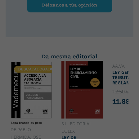
Déixanos a túa opinión
Da mesma editorial
AA.VV.
DESCATALOGADO
LEY GENERA
TRIBUTARIA
REGLAMENT
12.50 €
5% 
11.88 €
Tapa branda ou peto
S.L. EDITORIAL
DE PABLO
COLEX
HERMIDA,JOSE
LEY DE