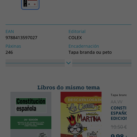
EAN
Editorial
9788413597027
COLEX
Páxinas
Encadernación
246
Tapa branda ou peto
Idioma
Colección
Castelán
VADEMECUM
Alto
Ancho
240
170
Libros do mismo tema
Tapa branda ou p
DESCATALOGADO
DESCATA
AA.VV
CONSTITUC
ESPAÑOLA 2
EDICION
10.50 €
5% 
9.98 €