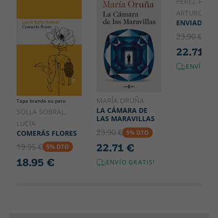
230
132
PEREZ-REVER
ARTURO
ENVIADO ES
23.90 €
5% 
22.71 €
ENVÍO GR
MARÍA ORUÑA
Tapa branda ou peto
LA CÁMARA DE
SOLLA SOBRAL,
LAS MARAVILLAS
LUCÍA
23.90 €
COMERÁS FLORES
5% DTO
22.71 €
19.95 €
5% DTO
18.95 €
ENVÍO GRATIS!