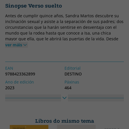
Sinopse Verso suelto
Antes de cumplir quince años, Sandra Martos descubre su
inclinación sexual y asiste a la separación de sus padres; dos
circunstancias que la harán sentirse en desventaja con el
mundo que la rodea hasta que conoce a Isa, una chica
mayor que ella, que le abrirá las puertas de la vida. Desde
ese momento, estará en guerra permanente con sus
ver máis
orígenes y buscará respuestas y cobijo fuera de la familia, en
la amistad, así como en el cine y en los libros, únicos lugares
donde la desolación y el desamor pueden resultar hermosos.
Inconsciente de la fugacidad del tiempo, se lanzará a vivir
EAN
Editorial
convencida de que su inconformismo no remitirá, del poder
9788423362899
DESTINO
magnético de la amistad y de algunos amores y de la
Ano de edición
Páxinas
durabilidad de los sentimientos, sin saber que un amigo
2023
464
puede ser el agua pero también el desierto. Una novela
Encadernación
Idioma
puramente humana, con más preguntas que respuestas, con
Tapa branda ou peto
Castelán
una prosa realista, capaz de iluminar las zonas más oscuras
de la condición humana y de matizar las más luminosas.
Nº colección
Colección
amp; Del
Áncora
Libros do mismo tema
Alto
Ancho