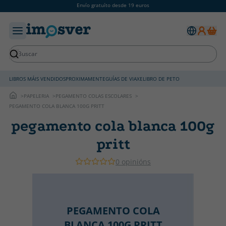
Envío gratuíto desde 19 euros
LIBROS MÁIS VENDIDOS
PROXIMAMENTE
GUÍAS DE VIAXE
LIBRO DE PETO
PAPELERIA
PEGAMENTO COLAS ESCOLARES
PEGAMENTO COLA BLANCA 100G PRITT
pegamento cola blanca 100g
pritt
0 opinións
PEGAMENTO COLA
BLANCA 100G PRITT